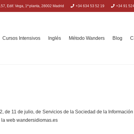
57, Edif. Vega, 1ª planta, 28002 Madrid
+34 634 53 52 19
+34 91 52
Cursos Intensivos
Inglés
Método Wanders
Blog
C
2, de 11 de julio, de Servicios de la Sociedad de la Informaci
 de la web wandersidiomas.es