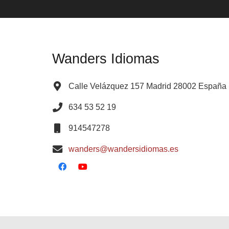
Wanders Idiomas
Calle Velázquez 157 Madrid 28002 España
634 53 52 19
914547278
wanders@wandersidiomas.es