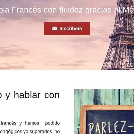
la Francés con fluidez gracias al 
Inscríbete
o y hablar con
 francés y hemos podido
edagógicos ya superados no