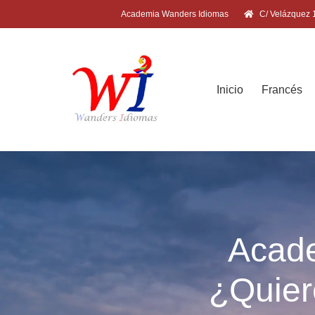
Academia Wanders Idiomas
C/ Velázquez 1
Inicio
Francés
Acade
¿Quier