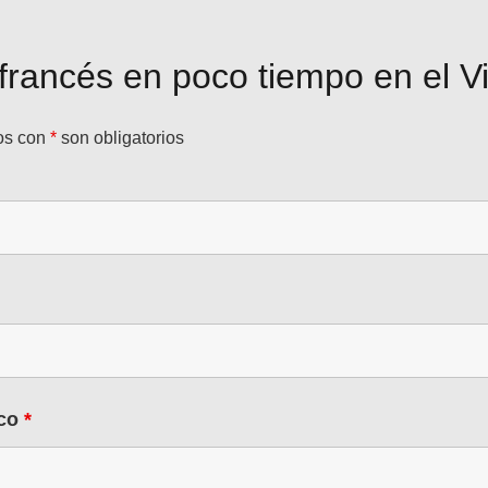
francés en poco tiempo en el V
os con
*
son obligatorios
ico
*