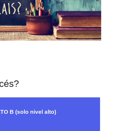
ncés?
 B (solo nivel alto)