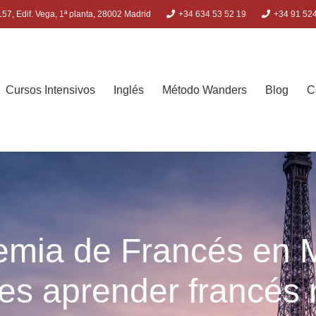
57, Edif. Vega, 1ª planta, 28002 Madrid
+34 634 53 52 19
+34 91 52
Cursos Intensivos
Inglés
Método Wanders
Blog
C
mia de Francés en 
es aprender francés 