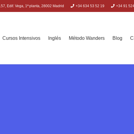
57, Edif. Vega, 1ª planta, 28002 Madrid
+34 634 53 52 19
+34 91 52
Cursos Intensivos
Inglés
Método Wanders
Blog
C