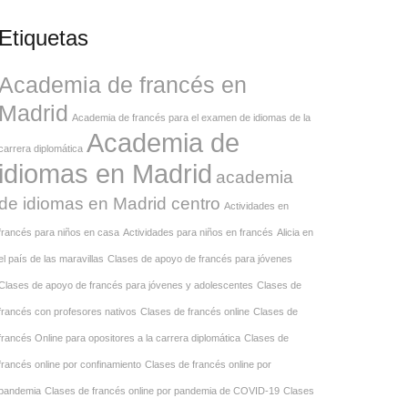
Etiquetas
Academia de francés en
Madrid
Academia de francés para el examen de idiomas de la
Academia de
carrera diplomática
idiomas en Madrid
academia
de idiomas en Madrid centro
Actividades en
francés para niños en casa
Actividades para niños en francés
Alicia en
el país de las maravillas
Clases de apoyo de francés para jóvenes
Clases de apoyo de francés para jóvenes y adolescentes
Clases de
francés con profesores nativos
Clases de francés online
Clases de
francés Online para opositores a la carrera diplomática
Clases de
francés online por confinamiento
Clases de francés online por
pandemia
Clases de francés online por pandemia de COVID-19
Clases