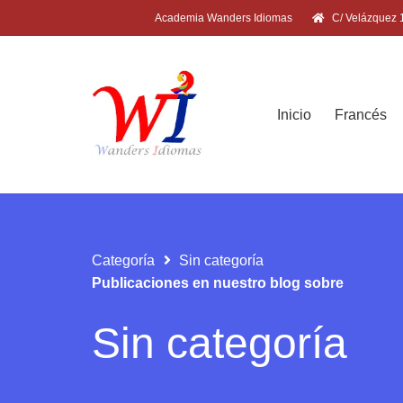
Academia Wanders Idiomas
C/ Velázquez 1
Inicio
Francés
Categoría
Sin categoría
Publicaciones en nuestro blog sobre
Sin categoría