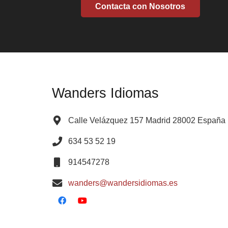
Contacta con Nosotros
Wanders Idiomas
Calle Velázquez 157 Madrid 28002 España
634 53 52 19
914547278
wanders@wandersidiomas.es