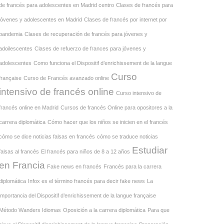
de francés para adolescentes en Madrid centro
Clases de francés para
jóvenes y adolescentes en Madrid
Clases de francés por internet por
pandemia
Clases de recuperación de francés para jóvenes y
adoilescentes
Clases de refuerzo de frances para jóvenes y
adolescentes
Como funciona el Dispositif d’enrichissement de la langue
Curso
française
Curso de Francés avanzado online
intensivo de francés online
Curso intensivo de
francés online en Madrid
Cursos de francés Online para opositores a la
carrera diplomática
Cómo hacer que los niños se inicien en el francés
cómo se dice noticias falsas en francés
cómo se traduce noticias
Estudiar
falsas al francés
El francés para niños de 8 a 12 años
en Francia
Fake news en francés
Francés para la carrera
diplomática
Infox es el término francés para decir fake news
La
importancia del Dispositif d’enrichissement de la langue française
Método Wanders Idiomas
Oposición a la carrera diplomática
Para que