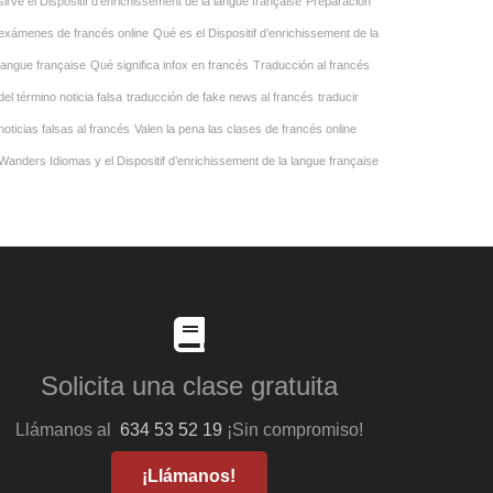
sirve el Dispositif d’enrichissement de la langue française
Preparación
exámenes de francés online
Qué es el Dispositif d’enrichissement de la
langue française
Qué significa infox en francés
Traducción al francés
del término noticia falsa
traducción de fake news al francés
traducir
noticias falsas al francés
Valen la pena las clases de francés online
Wanders Idiomas y el Dispositif d’enrichissement de la langue française
Solicita una clase gratuita
Llámanos al
634 53 52 19
¡Sin compromiso!
¡Llámanos!