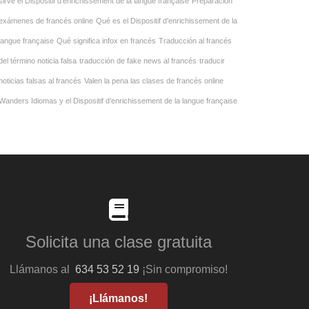
sirve el Dispositif d’enrichissement de la langue française
Preparación
exámenes de francés online
Qué es el Dispositif d’enrichissement de la
langue française
Qué significa infox en francés
Traducción al francés
del término noticia falsa
traducción de fake news al francés
traducir
noticias falsas al francés
Valen la pena las clases de francés online
Wanders Idiomas y el Dispositif d’enrichissement de la langue française
Solicita una clase gratuita
Llámanos al
634 53 52 19
¡Sin compromiso!
¡Llámanos!