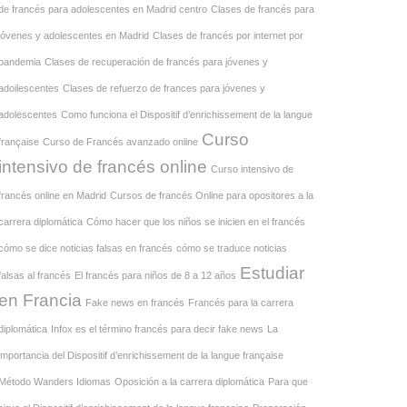
de francés para adolescentes en Madrid centro
Clases de francés para
jóvenes y adolescentes en Madrid
Clases de francés por internet por
pandemia
Clases de recuperación de francés para jóvenes y
adoilescentes
Clases de refuerzo de frances para jóvenes y
adolescentes
Como funciona el Dispositif d’enrichissement de la langue
Curso
française
Curso de Francés avanzado online
intensivo de francés online
Curso intensivo de
francés online en Madrid
Cursos de francés Online para opositores a la
carrera diplomática
Cómo hacer que los niños se inicien en el francés
cómo se dice noticias falsas en francés
cómo se traduce noticias
Estudiar
falsas al francés
El francés para niños de 8 a 12 años
en Francia
Fake news en francés
Francés para la carrera
diplomática
Infox es el término francés para decir fake news
La
importancia del Dispositif d’enrichissement de la langue française
Método Wanders Idiomas
Oposición a la carrera diplomática
Para que