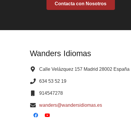
Contacta con Nosotros
Wanders Idiomas
Calle Velázquez 157 Madrid 28002 España
634 53 52 19
914547278
wanders@wandersidiomas.es