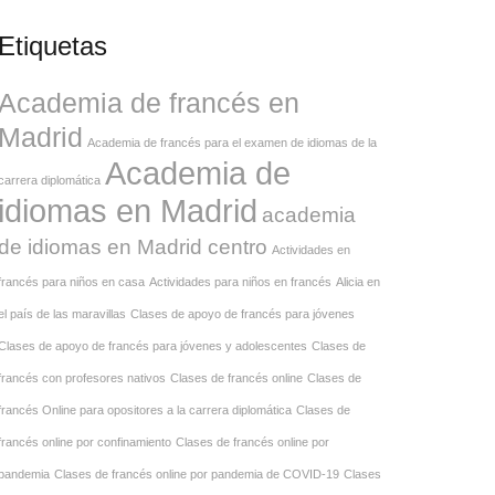
Etiquetas
Academia de francés en
Madrid
Academia de francés para el examen de idiomas de la
Academia de
carrera diplomática
idiomas en Madrid
academia
de idiomas en Madrid centro
Actividades en
francés para niños en casa
Actividades para niños en francés
Alicia en
el país de las maravillas
Clases de apoyo de francés para jóvenes
Clases de apoyo de francés para jóvenes y adolescentes
Clases de
francés con profesores nativos
Clases de francés online
Clases de
francés Online para opositores a la carrera diplomática
Clases de
francés online por confinamiento
Clases de francés online por
pandemia
Clases de francés online por pandemia de COVID-19
Clases