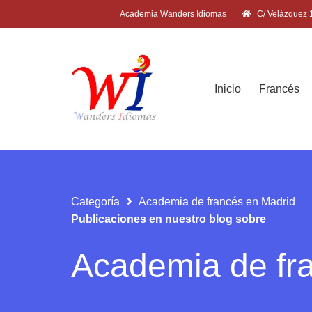
Academia Wanders Idiomas
C/ Velázquez 1
Inicio
Francés
Categoría
Academia de francés en Madrid
Publicaciones en nuestro blog sobre
Academia de fr