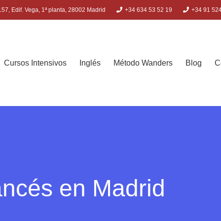
57, Edif. Vega, 1ª planta, 28002 Madrid
+34 634 53 52 19
+34 91 52
Cursos Intensivos
Inglés
Método Wanders
Blog
C
ancés en Madrid