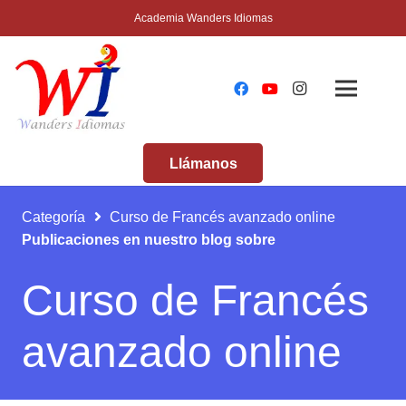
Academia Wanders Idiomas
Llámanos
Categoría
Curso de Francés avanzado online
Publicaciones en nuestro blog sobre
Curso de Francés
avanzado online