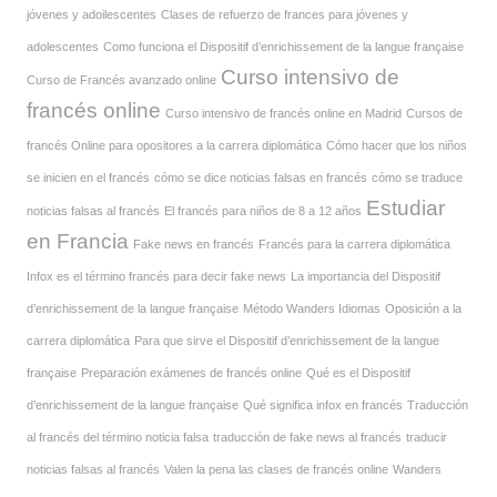
jóvenes y adoilescentes
Clases de refuerzo de frances para jóvenes y
adolescentes
Como funciona el Dispositif d’enrichissement de la langue française
Curso intensivo de
Curso de Francés avanzado online
francés online
Curso intensivo de francés online en Madrid
Cursos de
francés Online para opositores a la carrera diplomática
Cómo hacer que los niños
se inicien en el francés
cómo se dice noticias falsas en francés
cómo se traduce
Estudiar
noticias falsas al francés
El francés para niños de 8 a 12 años
en Francia
Fake news en francés
Francés para la carrera diplomática
Infox es el término francés para decir fake news
La importancia del Dispositif
d’enrichissement de la langue française
Método Wanders Idiomas
Oposición a la
carrera diplomática
Para que sirve el Dispositif d’enrichissement de la langue
française
Preparación exámenes de francés online
Qué es el Dispositif
d’enrichissement de la langue française
Qué significa infox en francés
Traducción
al francés del término noticia falsa
traducción de fake news al francés
traducir
noticias falsas al francés
Valen la pena las clases de francés online
Wanders