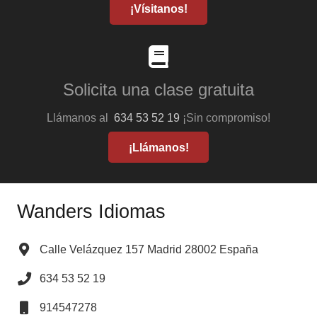
¡Vísitanos!
Solicita una clase gratuita
Llámanos al
634 53 52 19
¡Sin compromiso!
¡Llámanos!
Wanders Idiomas
Calle Velázquez 157 Madrid 28002 España
634 53 52 19
914547278