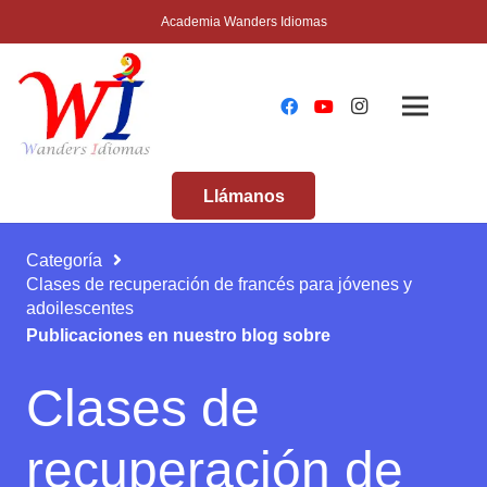
Academia Wanders Idiomas
Llámanos
Categoría
Clases de recuperación de francés para jóvenes y
adoilescentes
Publicaciones en nuestro blog sobre
Clases de
recuperación de