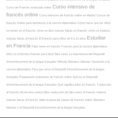
Curso intensivo de
Curso de Francés avanzado online
francés online
Curso intensivo de francés online en Madrid
Cursos de
francés Online para opositores a la carrera diplomática
Cómo hacer que los niños
se inicien en el francés
cómo se dice noticias falsas en francés
cómo se traduce
Estudiar
noticias falsas al francés
El francés para niños de 8 a 12 años
en Francia
Fake news en francés
Francés para la carrera diplomática
Infox es el término francés para decir fake news
La importancia del Dispositif
d’enrichissement de la langue française
Método Wanders Idiomas
Oposición a la
carrera diplomática
Para que sirve el Dispositif d’enrichissement de la langue
française
Preparación exámenes de francés online
Qué es el Dispositif
d’enrichissement de la langue française
Qué significa infox en francés
Traducción
al francés del término noticia falsa
traducción de fake news al francés
traducir
noticias falsas al francés
Valen la pena las clases de francés online
Wanders
Idiomas y el Dispositif d’enrichissement de la langue française