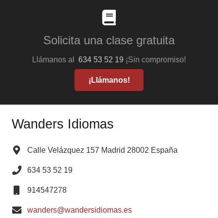
Solicita una clase gratuita
Llámanos al
634 53 52 19
¡Sin compromiso!
¡Llámanos!
Wanders Idiomas
Calle Velázquez 157 Madrid 28002 España
634 53 52 19
914547278
wanders@wandersidiomas.es