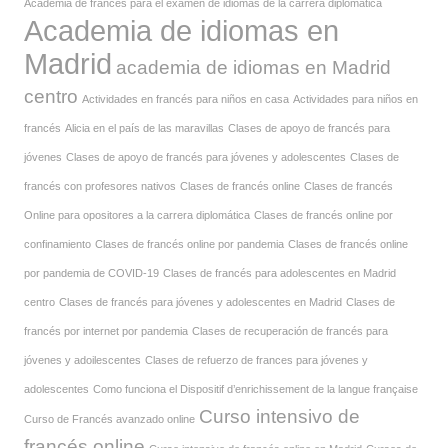
Academia de francés para el examen de idiomas de la carrera diplomática
Academia de idiomas en
Madrid
academia de idiomas en Madrid
centro
Actividades en francés para niños en casa
Actividades para niños en
francés
Alicia en el país de las maravillas
Clases de apoyo de francés para
jóvenes
Clases de apoyo de francés para jóvenes y adolescentes
Clases de
francés con profesores nativos
Clases de francés online
Clases de francés
Online para opositores a la carrera diplomática
Clases de francés online por
confinamiento
Clases de francés online por pandemia
Clases de francés online
por pandemia de COVID-19
Clases de francés para adolescentes en Madrid
centro
Clases de francés para jóvenes y adolescentes en Madrid
Clases de
francés por internet por pandemia
Clases de recuperación de francés para
jóvenes y adoilescentes
Clases de refuerzo de frances para jóvenes y
adolescentes
Como funciona el Dispositif d’enrichissement de la langue française
Curso intensivo de
Curso de Francés avanzado online
francés online