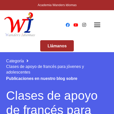
Academia Wanders Idiomas
Llámanos
Categoría
Clases de apoyo de francés para jóvenes y
adolescentes
Publicaciones en nuestro blog sobre
Clases de apoyo
de francés para