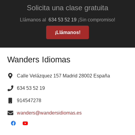
Solicita una clase gratuita
Llámanos al
634 53 52 19
¡Sin compromiso!
¡Llámanos!
Wanders Idiomas
Calle Velázquez 157 Madrid 28002 España
634 53 52 19
914547278
wanders@wandersidiomas.es