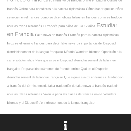
Curso intensivo de francés online en Madrid
Cursos de
francés Online para opositores a la carrera diplomática
Cómo hacer que los niños
se inicien en el francés
cómo se dice noticias falsas en francés
cómo se traduce
Estudiar
noticias falsas al francés
El francés para niños de 8 a 12 años
en Francia
Fake news en francés
Francés para la carrera diplomática
Infox es el término francés para decir fake news
La importancia del Dispositif
d’enrichissement de la langue française
Método Wanders Idiomas
Oposición a la
carrera diplomática
Para que sirve el Dispositif d’enrichissement de la langue
française
Preparación exámenes de francés online
Qué es el Dispositif
d’enrichissement de la langue française
Qué significa infox en francés
Traducción
al francés del término noticia falsa
traducción de fake news al francés
traducir
noticias falsas al francés
Valen la pena las clases de francés online
Wanders
Idiomas y el Dispositif d’enrichissement de la langue française