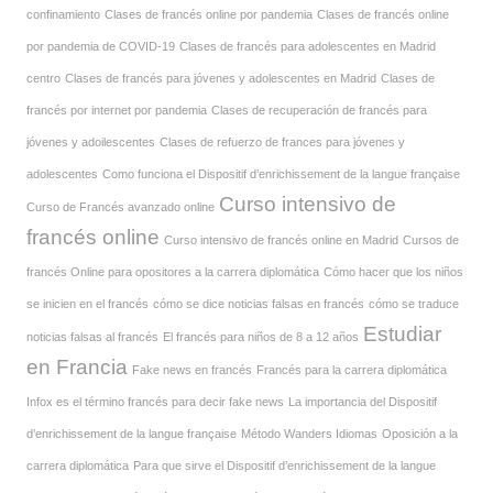
confinamiento
Clases de francés online por pandemia
Clases de francés online
por pandemia de COVID-19
Clases de francés para adolescentes en Madrid
centro
Clases de francés para jóvenes y adolescentes en Madrid
Clases de
francés por internet por pandemia
Clases de recuperación de francés para
jóvenes y adoilescentes
Clases de refuerzo de frances para jóvenes y
adolescentes
Como funciona el Dispositif d’enrichissement de la langue française
Curso intensivo de
Curso de Francés avanzado online
francés online
Curso intensivo de francés online en Madrid
Cursos de
francés Online para opositores a la carrera diplomática
Cómo hacer que los niños
se inicien en el francés
cómo se dice noticias falsas en francés
cómo se traduce
Estudiar
noticias falsas al francés
El francés para niños de 8 a 12 años
en Francia
Fake news en francés
Francés para la carrera diplomática
Infox es el término francés para decir fake news
La importancia del Dispositif
d’enrichissement de la langue française
Método Wanders Idiomas
Oposición a la
carrera diplomática
Para que sirve el Dispositif d’enrichissement de la langue