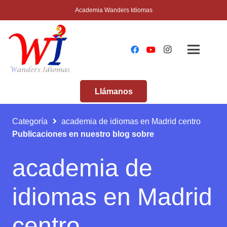
Academia Wanders Idiomas
Llámanos
Categoría
academia de idiomas en Madrid centro
Publicaciones en nuestro blog sobre
academia de
idiomas en Madrid
centro