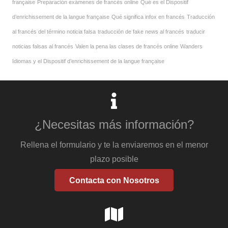
française
Preparación exámenes de francés online
Qué es el Dispositif
d’enrichissement de la langue française
Qué significa infox en francés
Traducción
al francés del término noticia falsa
traducción de fake news al francés
traducir
noticias falsas al francés
Valen la pena las clases de francés online
Wanders
Idiomas y el Dispositif d’enrichissement de la langue française
¿Necesitas más información?
Rellena el formulario y te la enviaremos en el menor
plazo posible
Contacta con Nosotros