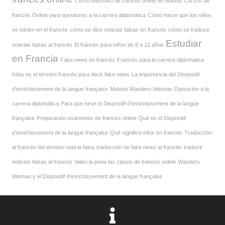
Curso intensivo de francés online en Madrid
Cursos de
francés Online para opositores a la carrera diplomática
Cómo hacer que los niños
se inicien en el francés
cómo se dice noticias falsas en francés
cómo se traduce
Estudiar
noticias falsas al francés
El francés para niños de 8 a 12 años
en Francia
Fake news en francés
Francés para la carrera diplomática
Infox es el término francés para decir fake news
La importancia del Dispositif
d’enrichissement de la langue française
Método Wanders Idiomas
Oposición a la
carrera diplomática
Para que sirve el Dispositif d’enrichissement de la langue
française
Preparación exámenes de francés online
Qué es el Dispositif
d’enrichissement de la langue française
Qué significa infox en francés
Traducción
al francés del término noticia falsa
traducción de fake news al francés
traducir
noticias falsas al francés
Valen la pena las clases de francés online
Wanders
Idiomas y el Dispositif d’enrichissement de la langue française