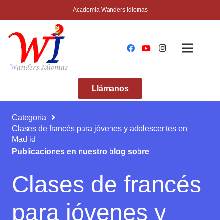
Academia Wanders Idiomas
Llámanos
Categoría
Clases de francés para jóvenes y adolescentes en
Madrid
Publicaciones en nuestro blog sobre
Clases de francés
para jóvenes y