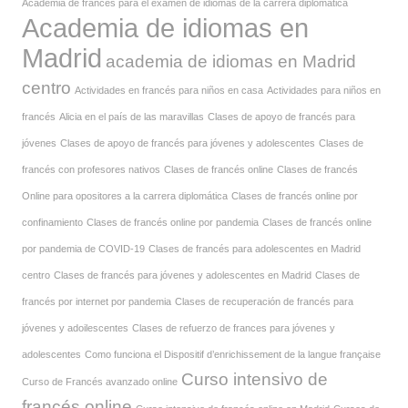
Academia de francés para el examen de idiomas de la carrera diplomática
Academia de idiomas en
Madrid
academia de idiomas en Madrid
centro
Actividades en francés para niños en casa
Actividades para niños en
francés
Alicia en el país de las maravillas
Clases de apoyo de francés para
jóvenes
Clases de apoyo de francés para jóvenes y adolescentes
Clases de
francés con profesores nativos
Clases de francés online
Clases de francés
Online para opositores a la carrera diplomática
Clases de francés online por
confinamiento
Clases de francés online por pandemia
Clases de francés online
por pandemia de COVID-19
Clases de francés para adolescentes en Madrid
centro
Clases de francés para jóvenes y adolescentes en Madrid
Clases de
francés por internet por pandemia
Clases de recuperación de francés para
jóvenes y adoilescentes
Clases de refuerzo de frances para jóvenes y
adolescentes
Como funciona el Dispositif d’enrichissement de la langue française
Curso intensivo de
Curso de Francés avanzado online
francés online