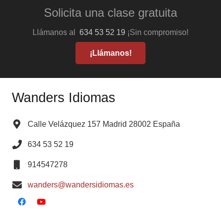
Solicita una clase gratuita
Llámanos al
634 53 52 19
¡Sin compromiso!
¡Llámanos!
Wanders Idiomas
Calle Velázquez 157 Madrid 28002 España
634 53 52 19
914547278
wanders@wandersidiomas.es