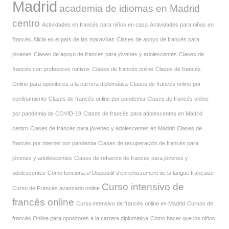
Madrid
academia de idiomas en Madrid
centro
Actividades en francés para niños en casa
Actividades para niños en
francés
Alicia en el país de las maravillas
Clases de apoyo de francés para
jóvenes
Clases de apoyo de francés para jóvenes y adolescentes
Clases de
francés con profesores nativos
Clases de francés online
Clases de francés
Online para opositores a la carrera diplomática
Clases de francés online por
confinamiento
Clases de francés online por pandemia
Clases de francés online
por pandemia de COVID-19
Clases de francés para adolescentes en Madrid
centro
Clases de francés para jóvenes y adolescentes en Madrid
Clases de
francés por internet por pandemia
Clases de recuperación de francés para
jóvenes y adoilescentes
Clases de refuerzo de frances para jóvenes y
adolescentes
Como funciona el Dispositif d’enrichissement de la langue française
Curso intensivo de
Curso de Francés avanzado online
francés online
Curso intensivo de francés online en Madrid
Cursos de
francés Online para opositores a la carrera diplomática
Cómo hacer que los niños