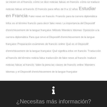
se inicien en el francés
cómo se dice noticias falsas en francés
cómo se traduce
Estudiar
noticias falsas al francés
El francés para niños de 8 a 12 años
en Francia
Fake news en francés
Francés para la carrera diplomática
Infox es el término francés para decir fake news
La importancia del Dispositif
d’enrichissement de la langue française
Método Wanders Idiomas
Oposición a la
carrera diplomática
Para que sirve el Dispositif d’enrichissement de la langue
française
Preparación exámenes de francés online
Qué es el Dispositif
d’enrichissement de la langue française
Qué significa infox en francés
Traducción
al francés del término noticia falsa
traducción de fake news al francés
traducir
noticias falsas al francés
Valen la pena las clases de francés online
Wanders
Idiomas y el Dispositif d’enrichissement de la langue française
¿Necesitas más información?