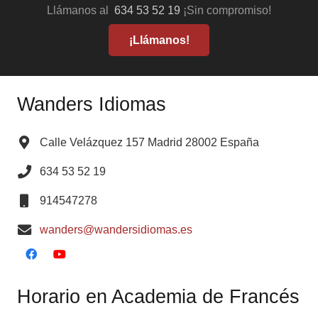
Llámanos al
634 53 52 19
¡Sin compromiso!
¡Llámanos!
Wanders Idiomas
Calle Velázquez 157 Madrid 28002 España
634 53 52 19
914547278
wanders@wandersidiomas.es
Horario en Academia de Francés