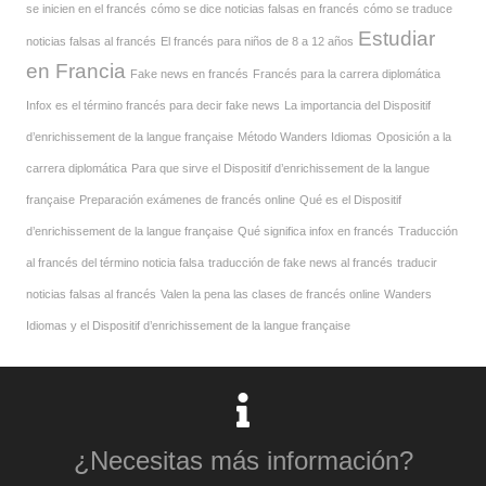
se inicien en el francés
cómo se dice noticias falsas en francés
cómo se traduce
Estudiar
noticias falsas al francés
El francés para niños de 8 a 12 años
en Francia
Fake news en francés
Francés para la carrera diplomática
Infox es el término francés para decir fake news
La importancia del Dispositif
d’enrichissement de la langue française
Método Wanders Idiomas
Oposición a la
carrera diplomática
Para que sirve el Dispositif d’enrichissement de la langue
française
Preparación exámenes de francés online
Qué es el Dispositif
d’enrichissement de la langue française
Qué significa infox en francés
Traducción
al francés del término noticia falsa
traducción de fake news al francés
traducir
noticias falsas al francés
Valen la pena las clases de francés online
Wanders
Idiomas y el Dispositif d’enrichissement de la langue française
¿Necesitas más información?