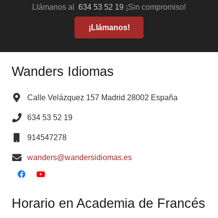
Llámanos al
634 53 52 19
¡Sin compromiso!
¡Llámanos!
Wanders Idiomas
Calle Velázquez 157 Madrid 28002 España
634 53 52 19
914547278
wanders@wandersidiomas.es
Horario en Academia de Francés