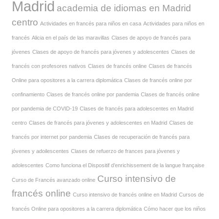
Madrid
academia de idiomas en Madrid
centro
Actividades en francés para niños en casa
Actividades para niños en
francés
Alicia en el país de las maravillas
Clases de apoyo de francés para
jóvenes
Clases de apoyo de francés para jóvenes y adolescentes
Clases de
francés con profesores nativos
Clases de francés online
Clases de francés
Online para opositores a la carrera diplomática
Clases de francés online por
confinamiento
Clases de francés online por pandemia
Clases de francés online
por pandemia de COVID-19
Clases de francés para adolescentes en Madrid
centro
Clases de francés para jóvenes y adolescentes en Madrid
Clases de
francés por internet por pandemia
Clases de recuperación de francés para
jóvenes y adoilescentes
Clases de refuerzo de frances para jóvenes y
adolescentes
Como funciona el Dispositif d’enrichissement de la langue française
Curso intensivo de
Curso de Francés avanzado online
francés online
Curso intensivo de francés online en Madrid
Cursos de
francés Online para opositores a la carrera diplomática
Cómo hacer que los niños