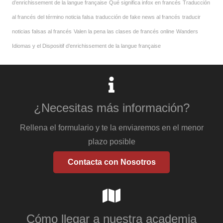
d’enrichissement de la langue française
Qué significa infox en francés
Traducción
al francés del término noticia falsa
traducción de fake news al francés
traducir
noticias falsas al francés
Valen la pena las clases de francés online
Wanders
Idiomas y el Dispositif d’enrichissement de la langue française
¿Necesitas más información?
Rellena el formulario y te la enviaremos en el menor
plazo posible
Contacta con Nosotros
Cómo llegar a nuestra academia