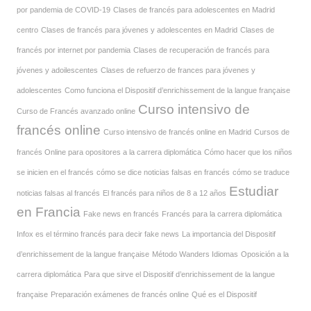
por pandemia de COVID-19
Clases de francés para adolescentes en Madrid
centro
Clases de francés para jóvenes y adolescentes en Madrid
Clases de
francés por internet por pandemia
Clases de recuperación de francés para
jóvenes y adoilescentes
Clases de refuerzo de frances para jóvenes y
adolescentes
Como funciona el Dispositif d’enrichissement de la langue française
Curso intensivo de
Curso de Francés avanzado online
francés online
Curso intensivo de francés online en Madrid
Cursos de
francés Online para opositores a la carrera diplomática
Cómo hacer que los niños
se inicien en el francés
cómo se dice noticias falsas en francés
cómo se traduce
Estudiar
noticias falsas al francés
El francés para niños de 8 a 12 años
en Francia
Fake news en francés
Francés para la carrera diplomática
Infox es el término francés para decir fake news
La importancia del Dispositif
d’enrichissement de la langue française
Método Wanders Idiomas
Oposición a la
carrera diplomática
Para que sirve el Dispositif d’enrichissement de la langue
française
Preparación exámenes de francés online
Qué es el Dispositif