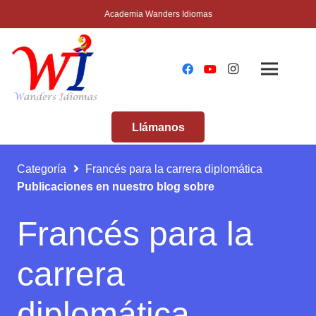
Academia Wanders Idiomas
Llámanos
Categoría
Francés para la carrera diplomática
Publicaciones en nuestro blog sobre
Francés para la
carrera
diplomática