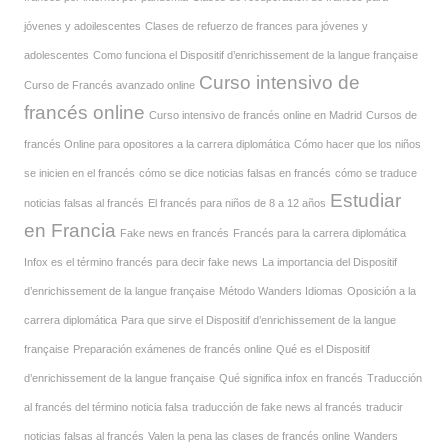
jóvenes y adoilescentes
Clases de refuerzo de frances para jóvenes y
adolescentes
Como funciona el Dispositif d’enrichissement de la langue française
Curso intensivo de
Curso de Francés avanzado online
francés online
Curso intensivo de francés online en Madrid
Cursos de
francés Online para opositores a la carrera diplomática
Cómo hacer que los niños
se inicien en el francés
cómo se dice noticias falsas en francés
cómo se traduce
Estudiar
noticias falsas al francés
El francés para niños de 8 a 12 años
en Francia
Fake news en francés
Francés para la carrera diplomática
Infox es el término francés para decir fake news
La importancia del Dispositif
d’enrichissement de la langue française
Método Wanders Idiomas
Oposición a la
carrera diplomática
Para que sirve el Dispositif d’enrichissement de la langue
française
Preparación exámenes de francés online
Qué es el Dispositif
d’enrichissement de la langue française
Qué significa infox en francés
Traducción
al francés del término noticia falsa
traducción de fake news al francés
traducir
noticias falsas al francés
Valen la pena las clases de francés online
Wanders