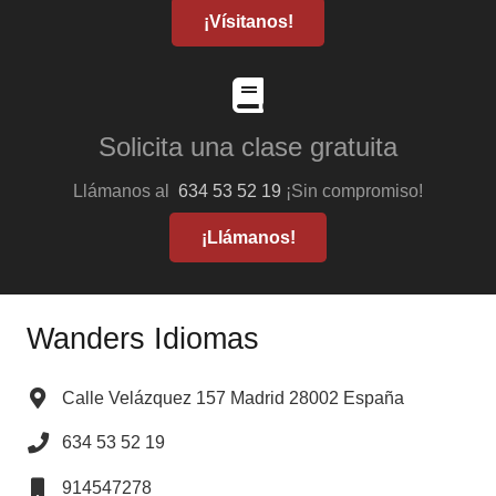
¡Vísitanos!
Solicita una clase gratuita
Llámanos al
634 53 52 19
¡Sin compromiso!
¡Llámanos!
Wanders Idiomas
Calle Velázquez 157 Madrid 28002 España
634 53 52 19
914547278