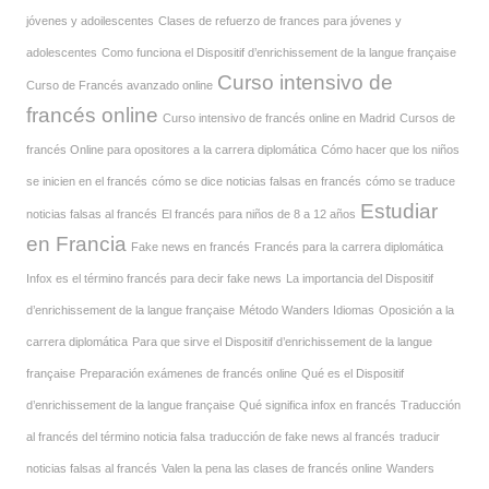
jóvenes y adoilescentes
Clases de refuerzo de frances para jóvenes y
adolescentes
Como funciona el Dispositif d’enrichissement de la langue française
Curso intensivo de
Curso de Francés avanzado online
francés online
Curso intensivo de francés online en Madrid
Cursos de
francés Online para opositores a la carrera diplomática
Cómo hacer que los niños
se inicien en el francés
cómo se dice noticias falsas en francés
cómo se traduce
Estudiar
noticias falsas al francés
El francés para niños de 8 a 12 años
en Francia
Fake news en francés
Francés para la carrera diplomática
Infox es el término francés para decir fake news
La importancia del Dispositif
d’enrichissement de la langue française
Método Wanders Idiomas
Oposición a la
carrera diplomática
Para que sirve el Dispositif d’enrichissement de la langue
française
Preparación exámenes de francés online
Qué es el Dispositif
d’enrichissement de la langue française
Qué significa infox en francés
Traducción
al francés del término noticia falsa
traducción de fake news al francés
traducir
noticias falsas al francés
Valen la pena las clases de francés online
Wanders