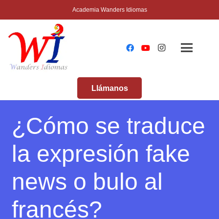
Academia Wanders Idiomas
Llámanos
¿Cómo se traduce
la expresión fake
news o bulo al
francés?