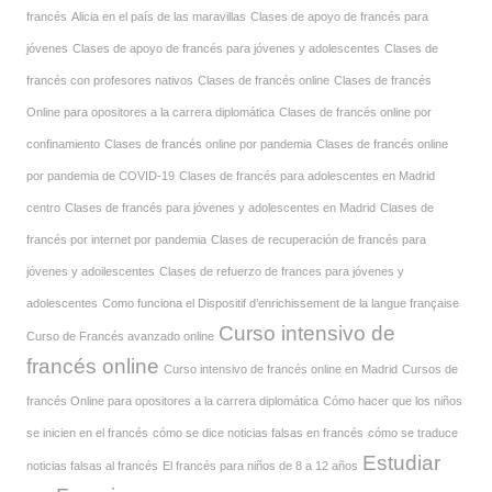
francés
Alicia en el país de las maravillas
Clases de apoyo de francés para
jóvenes
Clases de apoyo de francés para jóvenes y adolescentes
Clases de
francés con profesores nativos
Clases de francés online
Clases de francés
Online para opositores a la carrera diplomática
Clases de francés online por
confinamiento
Clases de francés online por pandemia
Clases de francés online
por pandemia de COVID-19
Clases de francés para adolescentes en Madrid
centro
Clases de francés para jóvenes y adolescentes en Madrid
Clases de
francés por internet por pandemia
Clases de recuperación de francés para
jóvenes y adoilescentes
Clases de refuerzo de frances para jóvenes y
adolescentes
Como funciona el Dispositif d’enrichissement de la langue française
Curso intensivo de
Curso de Francés avanzado online
francés online
Curso intensivo de francés online en Madrid
Cursos de
francés Online para opositores a la carrera diplomática
Cómo hacer que los niños
se inicien en el francés
cómo se dice noticias falsas en francés
cómo se traduce
Estudiar
noticias falsas al francés
El francés para niños de 8 a 12 años