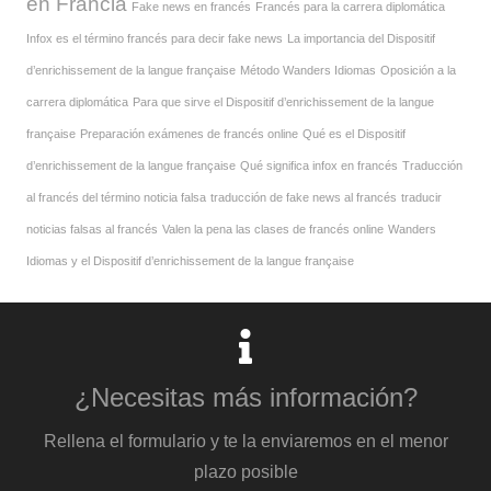
en Francia
Fake news en francés
Francés para la carrera diplomática
Infox es el término francés para decir fake news
La importancia del Dispositif
d’enrichissement de la langue française
Método Wanders Idiomas
Oposición a la
carrera diplomática
Para que sirve el Dispositif d’enrichissement de la langue
française
Preparación exámenes de francés online
Qué es el Dispositif
d’enrichissement de la langue française
Qué significa infox en francés
Traducción
al francés del término noticia falsa
traducción de fake news al francés
traducir
noticias falsas al francés
Valen la pena las clases de francés online
Wanders
Idiomas y el Dispositif d’enrichissement de la langue française
¿Necesitas más información?
Rellena el formulario y te la enviaremos en el menor
plazo posible