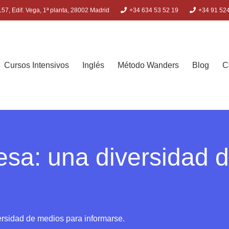
57, Edif. Vega, 1ª planta, 28002 Madrid
+34 634 53 52 19
+34 91 52
Cursos Intensivos
Inglés
Método Wanders
Blog
C
esa: una diversidad 
ersidad de medios para informarse.