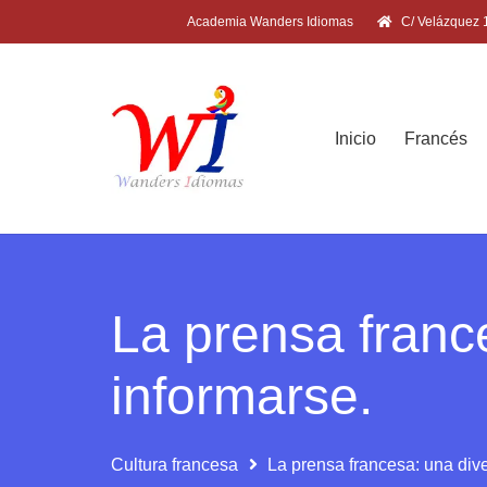
Academia Wanders Idiomas
C/ Velázquez 1
Inicio
Francés
La prensa franc
informarse.
Cultura francesa
La prensa francesa: una div