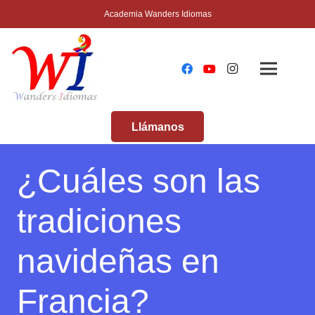
Academia Wanders Idiomas
Llámanos
¿Cuáles son las
tradiciones
navideñas en
Francia?