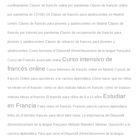
confinamiento
Clases de francés online por pandemia
Clases de francés online
por pandemia de COVID-19
Clases de francés para adolescentes en Madrid
centro
Clases de francés para jóvenes y adolescentes en Madrid
Clases de
francés por internet por pandemia
Clases de recuperación de francés para
jóvenes y adoilescentes
Clases de refuerzo de frances para jóvenes y
adolescentes
Como funciona el Dispositif d’enrichissement de la langue française
Curso intensivo de
Curso de Francés avanzado online
francés online
Curso intensivo de francés online en Madrid
Cursos de
francés Online para opositores a la carrera diplomática
Cómo hacer que los niños
se inicien en el francés
cómo se dice noticias falsas en francés
cómo se traduce
Estudiar
noticias falsas al francés
El francés para niños de 8 a 12 años
en Francia
Fake news en francés
Francés para la carrera diplomática
Infox es el término francés para decir fake news
La importancia del Dispositif
d’enrichissement de la langue française
Método Wanders Idiomas
Oposición a la
carrera diplomática
Para que sirve el Dispositif d’enrichissement de la langue