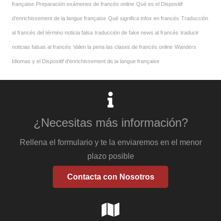
française
Preparación exámenes de francés online
Qué es el Dispositif
d’enrichissement de la langue française
Qué significa infox en francés
Traducción
al francés del término noticia falsa
traducción de fake news al francés
traducir
noticias falsas al francés
Valen la pena las clases de francés online
Wanders
Idiomas y el Dispositif d’enrichissement de la langue française
¿Necesitas más información?
Rellena el formulario y te la enviaremos en el menor
plazo posible
Contacta con Nosotros