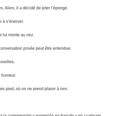
s. Alors, il a décidé de jeter l’éponge.
 à s’énerver.
e lui monte au nez.
 conversation privée peut être entendue.
oreilles.
e humeur.
s pied, où on ne prend plaisir à rien.
a la comprensión y expresión en francés y en cualquier