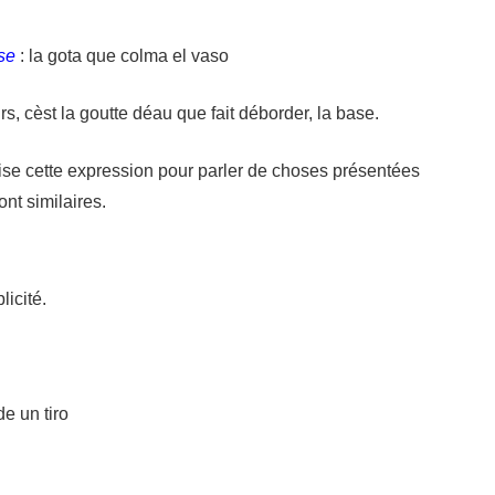
ase
: la gota que colma el vaso
rs, cèst la goutte déau que fait déborder, la base.
lise cette expression pour parler de choses présentées
ont similaires.
licité.
e un tiro