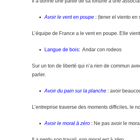
Il a donné une partie de sa fortune à une associati
Avoir le vent en poupe
: (tener el viento en 
L’équipe de France a le vent en poupe. Elle vie
Langue de bois:
Andar con rodeos
Sur un ton de liberté qui n’a rien de commun avec 
parler.
Avoir du pain sur la planche
: avoir beaucou
L’entreprise traverse des moments difficiles, le n
Avoir le moral à zéro
: Ne pas avoir le moral,
Il a perdu son travail, son moral est à zéro.