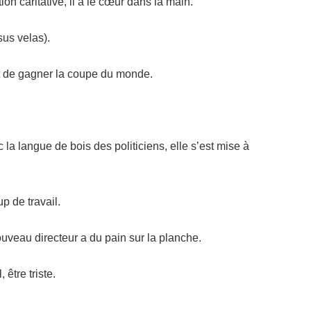
on caritative, il a le cœur dans la main.
sus velas).
nt de gagner la coupe du monde.
la langue de bois des politiciens, elle s’est mise à
p de travail.
ouveau directeur a du pain sur la planche.
 être triste.