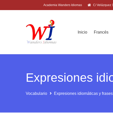
Academia Wanders Idiomas
C/ Velázquez 1
Inicio
Francés
Expresiones idi
Vocabulario
Expresiones idiomáticas y frase