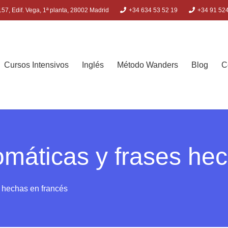
57, Edif. Vega, 1ª planta, 28002 Madrid
+34 634 53 52 19
+34 91 52
Cursos Intensivos
Inglés
Método Wanders
Blog
C
omáticas y frases he
s hechas en francés