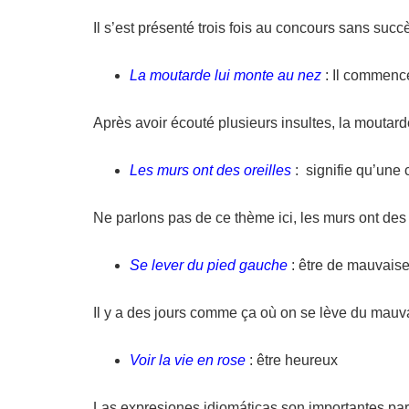
Il s’est présenté trois fois au concours sans succè
La moutarde lui monte au nez
: Il commence
Après avoir écouté plusieurs insultes, la moutard
Les murs ont des oreilles
: signifie qu’une
Ne parlons pas de ce thème ici, les murs ont des 
Se lever du pied gauche
: être de mauvais
Il y a des jours comme ça où on se lève du mauvai
Voir la vie en rose
: être heureux
Las expresiones idiomáticas son importantes par