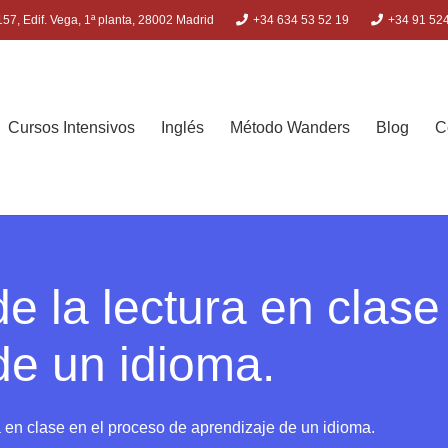
57, Edif. Vega, 1ª planta, 28002 Madrid
+34 634 53 52 19
+34 91 52
Cursos Intensivos
Inglés
Método Wanders
Blog
C
e la lectura en clase
de un idioma.
a en clase en el proceso de aprendizaje de un idioma.