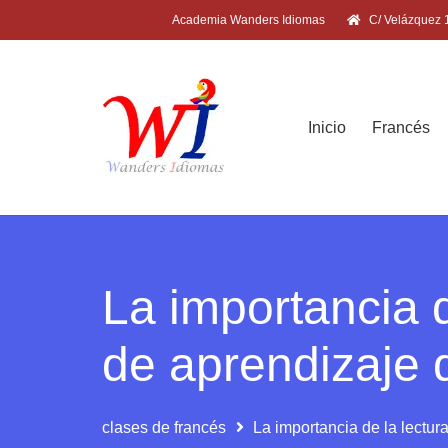
Academia Wanders Idiomas
C/ Velázquez 1
Inicio
Francés
La importancia d
de aprendizaje 
clases de francés
La importancia de la lectur