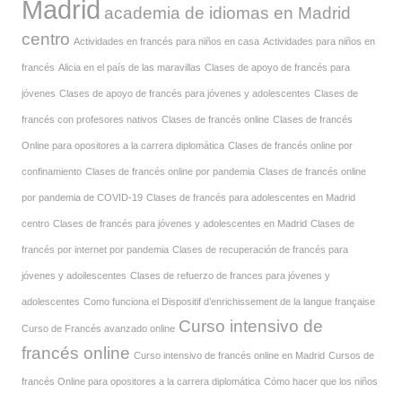
Madrid
academia de idiomas en Madrid
centro
Actividades en francés para niños en casa
Actividades para niños en
francés
Alicia en el país de las maravillas
Clases de apoyo de francés para
jóvenes
Clases de apoyo de francés para jóvenes y adolescentes
Clases de
francés con profesores nativos
Clases de francés online
Clases de francés
Online para opositores a la carrera diplomática
Clases de francés online por
confinamiento
Clases de francés online por pandemia
Clases de francés online
por pandemia de COVID-19
Clases de francés para adolescentes en Madrid
centro
Clases de francés para jóvenes y adolescentes en Madrid
Clases de
francés por internet por pandemia
Clases de recuperación de francés para
jóvenes y adoilescentes
Clases de refuerzo de frances para jóvenes y
adolescentes
Como funciona el Dispositif d’enrichissement de la langue française
Curso intensivo de
Curso de Francés avanzado online
francés online
Curso intensivo de francés online en Madrid
Cursos de
francés Online para opositores a la carrera diplomática
Cómo hacer que los niños