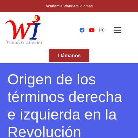
Academia Wanders Idiomas
Llámanos
Origen de los
términos derecha
e izquierda en la
Revolución