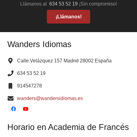
Llámanos al
634 53 52 19
¡Sin compromiso!
¡Llámanos!
Wanders Idiomas
Calle Velázquez 157 Madrid 28002 España
634 53 52 19
914547278
wanders@wandersidiomas.es
Horario en Academia de Francés