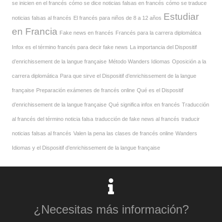
se inicien en el francés
cómo se dice noticias falsas en francés
cómo se traduce
Estudiar
noticias falsas al francés
El francés para niños de 8 a 12 años
en Francia
Fake news en francés
Francés para la carrera diplomática
Infox es el término francés para decir fake news
La importancia del Dispositif
d’enrichissement de la langue française
Método Wanders Idiomas
Oposición a la
carrera diplomática
Para que sirve el Dispositif d’enrichissement de la langue
française
Preparación exámenes de francés online
Qué es el Dispositif
d’enrichissement de la langue française
Qué significa infox en francés
Traducción
al francés del término noticia falsa
traducción de fake news al francés
traducir
noticias falsas al francés
Valen la pena las clases de francés online
Wanders
Idiomas y el Dispositif d’enrichissement de la langue française
¿Necesitas más información?