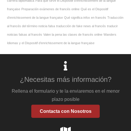
carrera diplomática
Para que sirve el Dispositif d’enrichissement de la langue
française
Preparación exámenes de francés online
Qué es el Dispositif
d’enrichissement de la langue française
Qué significa infox en francés
Traducción
al francés del término noticia falsa
traducción de fake news al francés
traducir
noticias falsas al francés
Valen la pena las clases de francés online
Wanders
Idiomas y el Dispositif d’enrichissement de la langue française
¿Necesitas más información?
Rellena el formulario y te la enviaremos en el menor
plazo posible
Contacta con Nosotros