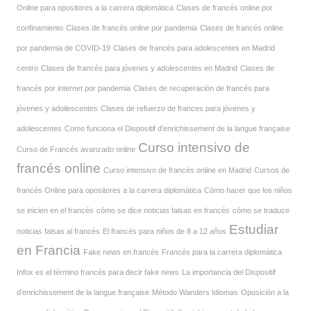
Online para opositores a la carrera diplomática
Clases de francés online por
confinamiento
Clases de francés online por pandemia
Clases de francés online
por pandemia de COVID-19
Clases de francés para adolescentes en Madrid
centro
Clases de francés para jóvenes y adolescentes en Madrid
Clases de
francés por internet por pandemia
Clases de recuperación de francés para
jóvenes y adoilescentes
Clases de refuerzo de frances para jóvenes y
adolescentes
Como funciona el Dispositif d’enrichissement de la langue française
Curso intensivo de
Curso de Francés avanzado online
francés online
Curso intensivo de francés online en Madrid
Cursos de
francés Online para opositores a la carrera diplomática
Cómo hacer que los niños
se inicien en el francés
cómo se dice noticias falsas en francés
cómo se traduce
Estudiar
noticias falsas al francés
El francés para niños de 8 a 12 años
en Francia
Fake news en francés
Francés para la carrera diplomática
Infox es el término francés para decir fake news
La importancia del Dispositif
d’enrichissement de la langue française
Método Wanders Idiomas
Oposición a la