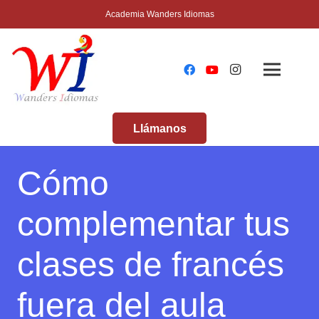
Academia Wanders Idiomas
Llámanos
Cómo
complementar tus
clases de francés
fuera del aula