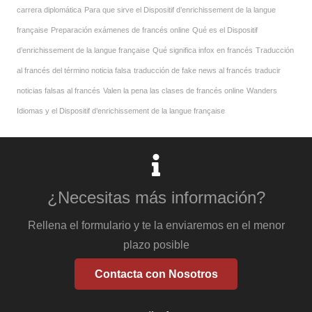
carrera diplomática
Para que sirve el Dispositif d’enrichissement de la langue
française
Preparación exámenes de francés online
Qué es el Dispositif
d’enrichissement de la langue française
Qué significa infox en francés
Traducción
al francés del término noticia falsa
traducción de fake news al francés
traducir
noticias falsas al francés
Valen la pena las clases de francés online
Wanders
Idiomas y el Dispositif d’enrichissement de la langue française
¿Necesitas más información?
Rellena el formulario y te la enviaremos en el menor
plazo posible
Contacta con Nosotros