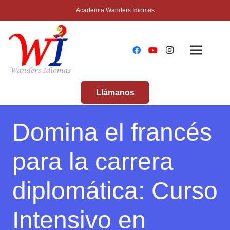
Academia Wanders Idiomas
Llámanos
Domina el francés
para la carrera
diplomática: Curso
Intensivo en