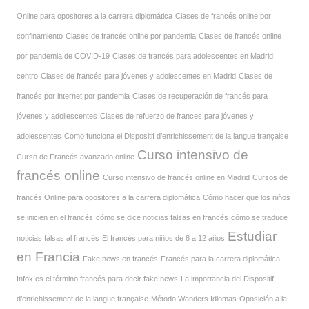
Online para opositores a la carrera diplomática
Clases de francés online por
confinamiento
Clases de francés online por pandemia
Clases de francés online
por pandemia de COVID-19
Clases de francés para adolescentes en Madrid
centro
Clases de francés para jóvenes y adolescentes en Madrid
Clases de
francés por internet por pandemia
Clases de recuperación de francés para
jóvenes y adoilescentes
Clases de refuerzo de frances para jóvenes y
adolescentes
Como funciona el Dispositif d’enrichissement de la langue française
Curso intensivo de
Curso de Francés avanzado online
francés online
Curso intensivo de francés online en Madrid
Cursos de
francés Online para opositores a la carrera diplomática
Cómo hacer que los niños
se inicien en el francés
cómo se dice noticias falsas en francés
cómo se traduce
Estudiar
noticias falsas al francés
El francés para niños de 8 a 12 años
en Francia
Fake news en francés
Francés para la carrera diplomática
Infox es el término francés para decir fake news
La importancia del Dispositif
d’enrichissement de la langue française
Método Wanders Idiomas
Oposición a la