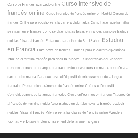
Curso intensivo de
Curso de Francés avanzado online
francés online
Curso intensivo de francés online en Madrid
Cursos de
francés Online para opositores a la carrera diplomática
Cómo hacer que los niños
se inicien en el francés
cómo se dice noticias falsas en francés
cómo se traduce
Estudiar
noticias falsas al francés
El francés para niños de 8 a 12 años
en Francia
Fake news en francés
Francés para la carrera diplomática
Infox es el término francés para decir fake news
La importancia del Dispositif
d’enrichissement de la langue française
Método Wanders Idiomas
Oposición a la
carrera diplomática
Para que sirve el Dispositif d’enrichissement de la langue
française
Preparación exámenes de francés online
Qué es el Dispositif
d’enrichissement de la langue française
Qué significa infox en francés
Traducción
al francés del término noticia falsa
traducción de fake news al francés
traducir
noticias falsas al francés
Valen la pena las clases de francés online
Wanders
Idiomas y el Dispositif d’enrichissement de la langue française