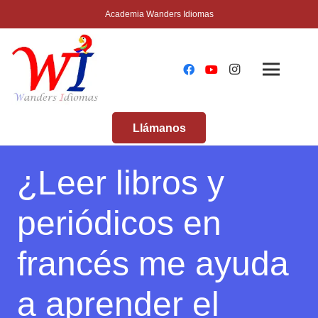
Academia Wanders Idiomas
Llámanos
¿Leer libros y
periódicos en
francés me ayuda
a aprender el