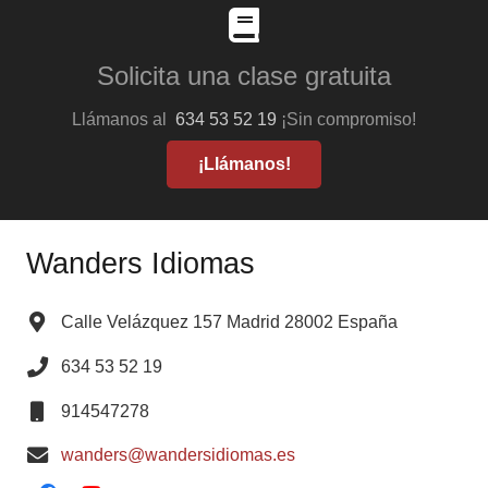
Solicita una clase gratuita
Llámanos al
634 53 52 19
¡Sin compromiso!
¡Llámanos!
Wanders Idiomas
Calle Velázquez 157 Madrid 28002 España
634 53 52 19
914547278
wanders@wandersidiomas.es